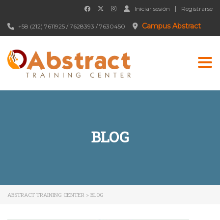
Iniciar sesión
Registrarse
Campus Abstract
+58 (212) 7611925 / 7628393 / 7630450
Togg
BLOG
ABSTRACT TRAINING CENTER
>
BLOG