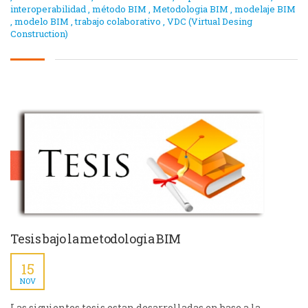
interoperabilidad
,
método BIM
,
Metodologia BIM
,
modelaje BIM
,
modelo BIM
,
trabajo colaborativo
,
VDC (Virtual Desing
Construction)
Tesis bajo la metodologia BIM
15
NOV
Las siguientes tesis estan desarrolladas en base a la