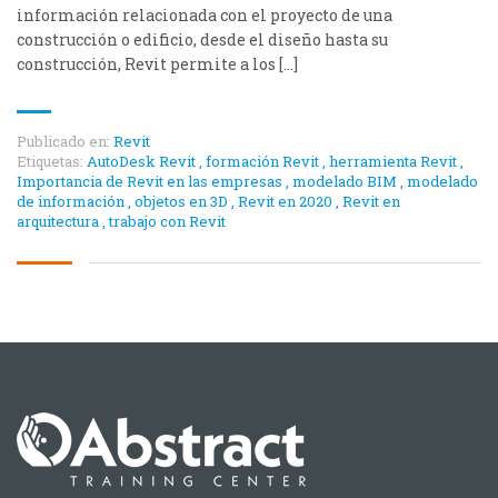
información relacionada con el proyecto de una
construcción o edificio, desde el diseño hasta su
construcción, Revit permite a los […]
Publicado en:
Revit
Etiquetas:
AutoDesk Revit
,
formación Revit
,
herramienta Revit
,
Importancia de Revit en las empresas
,
modelado BIM
,
modelado
de información
,
objetos en 3D
,
Revit en 2020
,
Revit en
arquitectura
,
trabajo con Revit