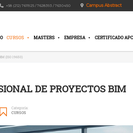
Campus Abstract
+58 (212) 7611925 / 7628393 / 7630450
IO
CURSOS
MASTERS
EMPRESA
CERTIFICADO APC
M (ISO 19650)
SIONAL DE PROYECTOS BIM
Categoría:
CURSOS