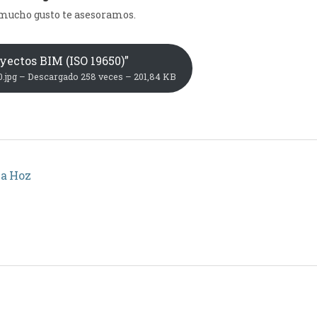
mucho gusto te asesoramos.
yectos BIM (ISO 19650)”
jpg – Descargado 258 veces – 201,84 KB
la Hoz