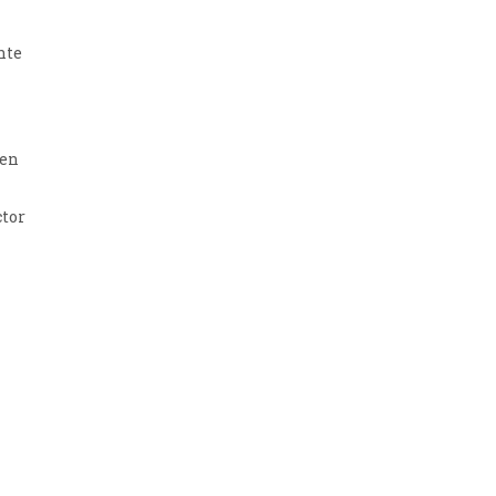
nte
 en
ctor