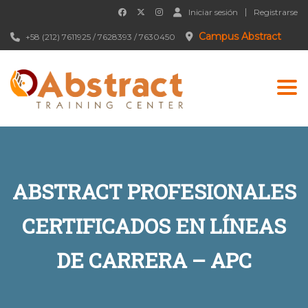
Iniciar sesión
Registrarse
Campus Abstract
+58 (212) 7611925 / 7628393 / 7630450
Togg
ABSTRACT PROFESIONALES
CERTIFICADOS EN LÍNEAS
DE CARRERA – APC