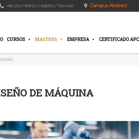
Campus Abstract
+58 (212) 7611925 / 7628393 / 7630450
IO
CURSOS
MASTERS
EMPRESA
CERTIFICADO APC
MÁQUINA
DISEÑO DE MÁQUINA