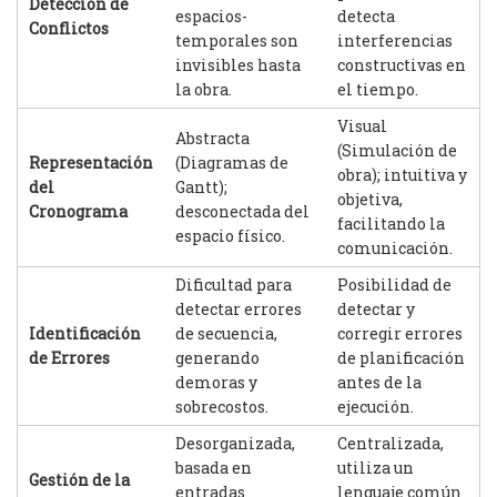
Detección de
espacios-
detecta
Conflictos
temporales son
interferencias
invisibles hasta
constructivas en
la obra.
el tiempo.
Visual
Abstracta
(Simulación de
Representación
(Diagramas de
obra); intuitiva y
del
Gantt);
objetiva,
Cronograma
desconectada del
facilitando la
espacio físico.
comunicación.
Dificultad para
Posibilidad de
detectar errores
detectar y
Identificación
de secuencia,
corregir errores
de Errores
generando
de planificación
demoras y
antes de la
sobrecostos.
ejecución.
Desorganizada,
Centralizada,
basada en
utiliza un
Gestión de la
entradas
lenguaje común