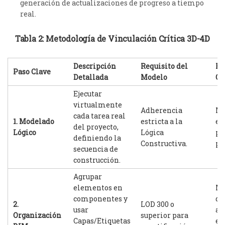
generación de actualizaciones de progreso a tiempo
real.
Tabla 2: Metodología de Vinculación Crítica 3D-4D
Descripción
Requisito del
Re
Paso Clave
Detallada
Modelo
Op
Ejecutar
virtualmente
Adherencia
Mo
cada tarea real
1. Modelado
estricta a la
es
del proyecto,
Lógico
Lógica
pa
definiendo la
Constructiva.
pl
secuencia de
construcción.
Agrupar
elementos en
Ma
componentes y
di
2.
LOD 300 o
usar
am
Organización
superior para
Capas/Etiquetas
en