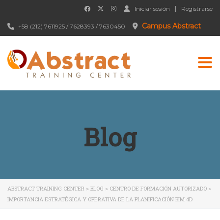
Iniciar sesión
Registrarse
Campus Abstract
+58 (212) 7611925 / 7628393 / 7630450
Togg
Blog
ABSTRACT TRAINING CENTER
>
BLOG
>
CENTRO DE FORMACIÓN AUTORIZADO
>
IMPORTANCIA ESTRATÉGICA Y OPERATIVA DE LA PLANIFICACIÓN BIM 4D