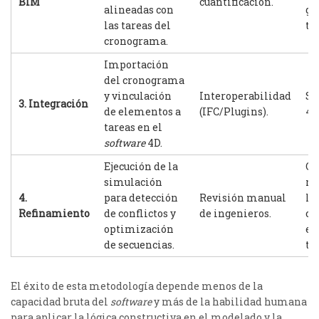
BIM
cuantificación.
alineadas con
ge
las tareas del
ti
cronograma.
Importación
del cronograma
y vinculación
Interoperabilidad
Si
3. Integración
de elementos a
(IFC/Plugins).
4D
tareas en el
software
4D.
Ejecución de la
Cr
simulación
re
4.
para detección
Revisión manual
li
Refinamiento
de conflictos y
de ingenieros.
co
optimización
es
de secuencias.
te
El éxito de esta metodología depende menos de la
capacidad bruta del
software
y más de la habilidad humana
para aplicar la lógica constructiva en el modelado y la