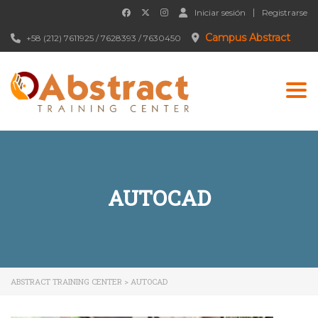
Iniciar sesión
Registrarse
Campus Abstract
+58 (212) 7611925 / 7628393 / 7630450
Togg
AUTOCAD
ABSTRACT TRAINING CENTER
>
AUTOCAD