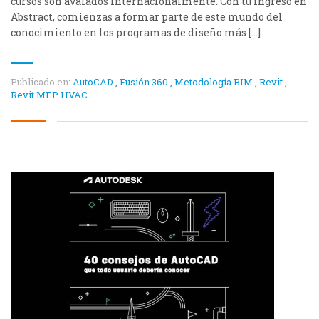
cursos son avalados internacionalmente. Con tu ingreso en
Abstract, comienzas a formar parte de este mundo del
conocimiento en los programas de diseño más […]
Publicado en:
AutoCAD
,
Fusión 360
,
Metodología BIM
,
Revit
,
Revit MEP HVAC