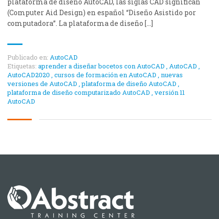
plataforma de diseño AutoCAD, las siglas CAD significan
(Computer Aid Design) en español “Diseño Asistido por
computadora”. La plataforma de diseño […]
Publicado en:
AutoCAD
Etiquetas:
aprender a diseñar bocetos con AutoCAD
,
AutoCAD
,
AutoCAD2020
,
cursos de formación en AutoCAD
,
nuevas
versiones de AutoCAD
,
plataforma de diseño AutoCAD
,
plataforma de diseño computarizado AutoCAD
,
versión 11
AutoCAD