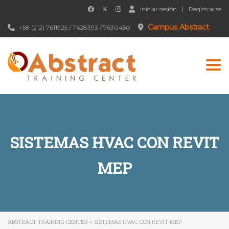
Iniciar sesión
Registrarse
Campus Abstract
+58 (212) 7611925 / 7628393 / 7630450
Togg
SISTEMAS HVAC CON REVIT
MEP
ABSTRACT TRAINING CENTER
>
SISTEMAS HVAC CON REVIT MEP