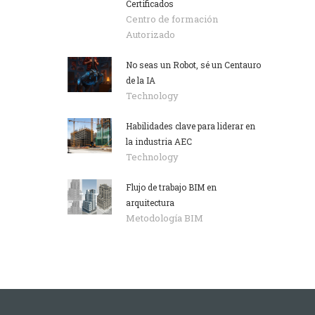
Certificados
Centro de formación
Autorizado
No seas un Robot, sé un Centauro
de la IA
Technology
Habilidades clave para liderar en
la industria AEC
Technology
Flujo de trabajo BIM en
arquitectura
Metodología BIM