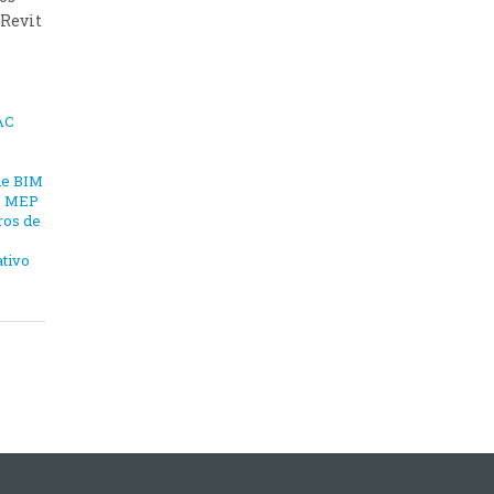
 Revit
AC
de BIM
,
MEP
ros de
ativo