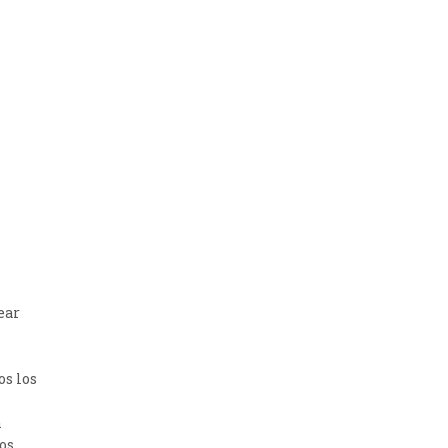
ear
os los
n
os