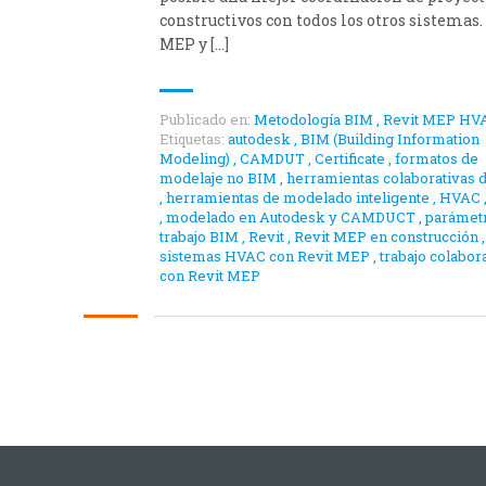
constructivos con todos los otros sistemas.
MEP y […]
Publicado en:
Metodología BIM
,
Revit MEP HV
Etiquetas:
autodesk
,
BIM (Building Information
Modeling)
,
CAMDUT
,
Certificate
,
formatos de
modelaje no BIM
,
herramientas colaborativas 
,
herramientas de modelado inteligente
,
HVAC
,
modelado en Autodesk y CAMDUCT
,
parámet
trabajo BIM
,
Revit
,
Revit MEP en construcción
,
sistemas HVAC con Revit MEP
,
trabajo colabor
con Revit MEP