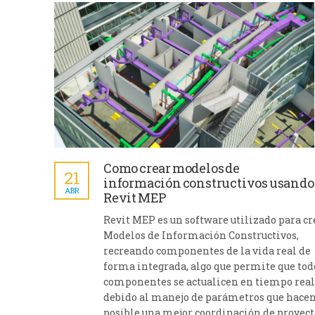
Como crear modelos de
21
información constructivos usando
ABR
Revit MEP
Revit MEP es un software utilizado para cr
Modelos de Información Constructivos,
recreando componentes de la vida real de
forma integrada, algo que permite que tod
componentes se actualicen en tiempo real
debido al manejo de parámetros que hace
posible una mejor coordinación de proyect