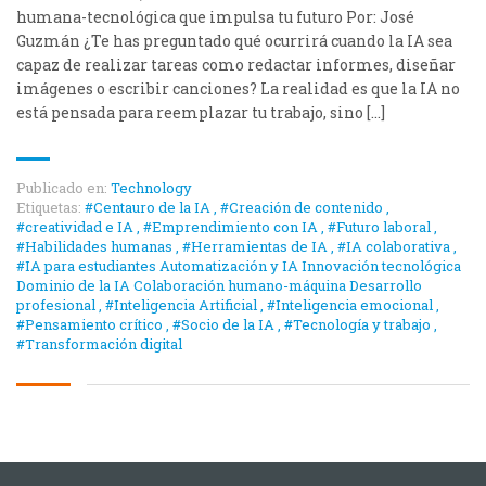
humana-tecnológica que impulsa tu futuro Por: José
Guzmán ¿Te has preguntado qué ocurrirá cuando la IA sea
capaz de realizar tareas como redactar informes, diseñar
imágenes o escribir canciones? La realidad es que la IA no
está pensada para reemplazar tu trabajo, sino […]
Publicado en:
Technology
Etiquetas:
#Centauro de la IA
,
#Creación de contenido
,
#creatividad e IA
,
#Emprendimiento con IA
,
#Futuro laboral
,
#Habilidades humanas
,
#Herramientas de IA
,
#IA colaborativa
,
#IA para estudiantes Automatización y IA Innovación tecnológica
Dominio de la IA Colaboración humano-máquina Desarrollo
profesional
,
#Inteligencia Artificial
,
#Inteligencia emocional
,
#Pensamiento crítico
,
#Socio de la IA
,
#Tecnología y trabajo
,
#Transformación digital