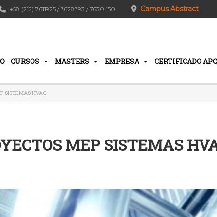
Campus Abstract
+58 (212) 7611925 / 7628393 / 7630450
IO
CURSOS
MASTERS
EMPRESA
CERTIFICADO APC
P SISTEMAS HVAC
OYECTOS MEP SISTEMAS HV