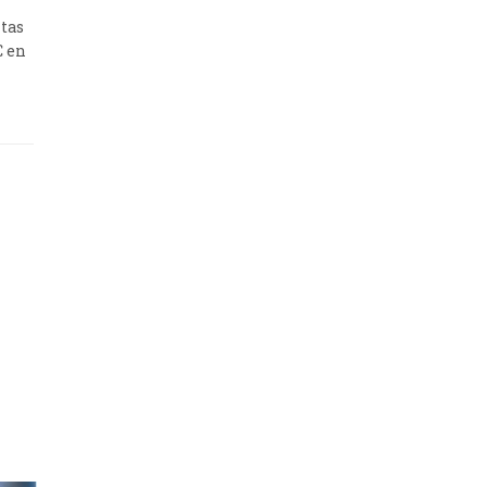
ntas
C en