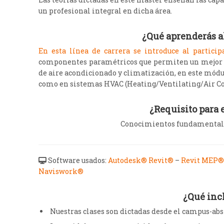
un profesional integral en dicha área.
¿Qué aprenderás al
En esta línea de carrera se introduce al partici
componentes paramétricos que permiten un mejor de
de aire acondicionado y climatización, en este módu
como en sistemas HVAC (Heating/Ventilating/Air C
¿Requisito para e
Conocimientos fundamentales
Software usados:
Autodesk® Revit®
–
Revit MEP®
Naviswork®
¿Qué inc
Nuestras clases son dictadas desde el campus-abs