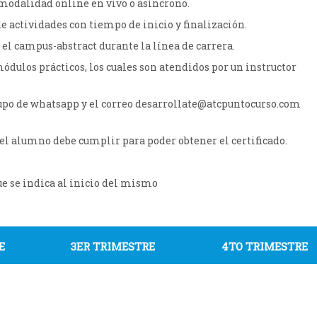
odalidad online en vivo o asíncrono.
 actividades con tiempo de inicio y finalización.
 el campus-abstract durante la línea de carrera.
ódulos prácticos, los cuales son atendidos por un instructor
grupo de whatsapp y el correo desarrollate@atcpuntocurso.com
el alumno debe cumplir para poder obtener el certificado.
ue se indica al inicio del mismo
E
3ER TRIMESTRE
4TO TRIMESTRE