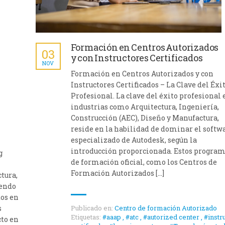
Formación en Centros Autorizados
03
y con Instructores Certificados
NOV
Formación en Centros Autorizados y con
Instructores Certificados – La Clave del Éxi
Profesional. La clave del éxito profesional 
industrias como Arquitectura, Ingeniería,
Construcción (AEC), Diseño y Manufactura,
reside en la habilidad de dominar el softw
especializado de Autodesk, según la
introducción proporcionada. Estos progra
g
de formación oficial, como los Centros de
Formación Autorizados […]
tura,
iendo
dos en
s
Publicado en:
Centro de formación Autorizado
Etiquetas:
#aaap
,
#atc
,
#autorized center
,
#instr
cto en