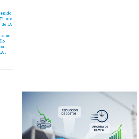
tenido
Futuro
 de IA
ominio
llo
cia
 IA
,