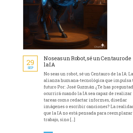
No seas un Robot, sé un Centauro de
29
la IA
SEP
No seas un robot, sé un Centauro de la IA: L
alianza humana-tecnológica que impulsa 
futuro Por: José Guzmán ¿Te has pregunta
ocurrirá cuando la IA sea capaz de realizar
tareas como redactar informes, diseñar
imágenes o escribir canciones? La realida
que la IA no está pensada para reemplazar
trabajo, sino […]