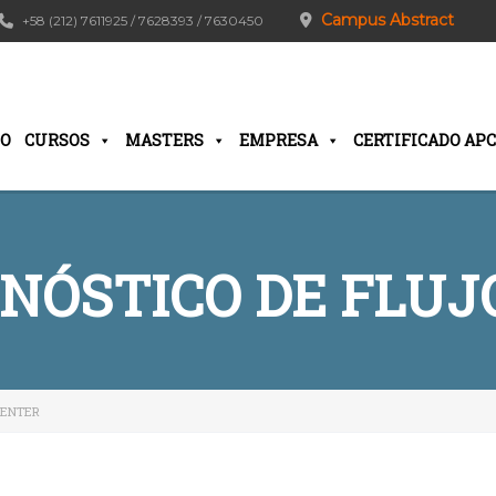
Campus Abstract
+58 (212) 7611925 / 7628393 / 7630450
IO
CURSOS
MASTERS
EMPRESA
CERTIFICADO APC
GNÓSTICO DE FLUJO
CENTER