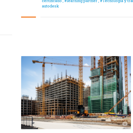
certificado
,
#learning partner
,
#Tecnología y tr
autodesk