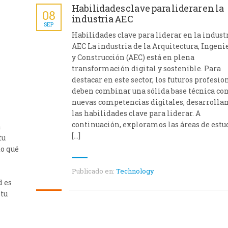
Habilidades clave para liderar en la
08
industria AEC
SEP
Habilidades clave para liderar en la indust
AEC La industria de la Arquitectura, Ingeni
y Construcción (AEC) está en plena
transformación digital y sostenible. Para
destacar en este sector, los futuros profesio
deben combinar una sólida base técnica co
nuevas competencias digitales, desarrolla
las habilidades clave para liderar. A
continuación, exploramos las áreas de estu
a
[…]
tu
do qué
Publicado en:
Technology
d es
 tu