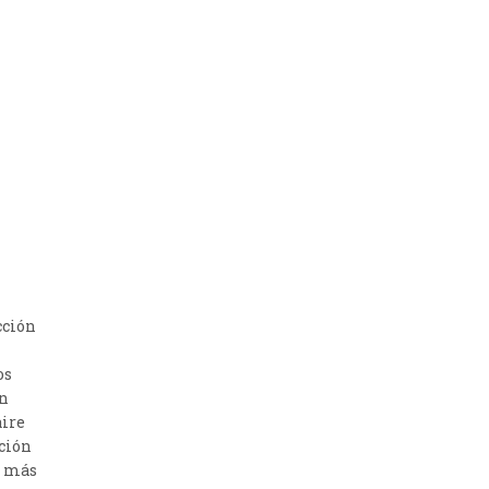
cción
os
n
aire
ción
a más