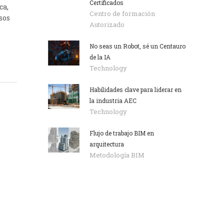
Certificados
ca,
Centro de formación
sos
Autorizado
No seas un Robot, sé un Centauro
de la IA
Technology
Habilidades clave para liderar en
la industria AEC
Technology
Flujo de trabajo BIM en
arquitectura
Metodología BIM