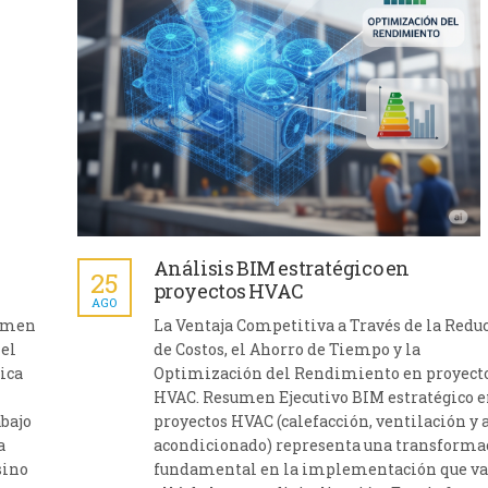
Análisis BIM estratégico en
25
proyectos HVAC
AGO
sumen
La Ventaja Competitiva a Través de la Redu
 el
de Costos, el Ahorro de Tiempo y la
ica
Optimización del Rendimiento en proyect
HVAC. Resumen Ejecutivo BIM estratégico e
abajo
proyectos HVAC (calefacción, ventilación y 
a
acondicionado) representa una transforma
sino
fundamental en la implementación que v