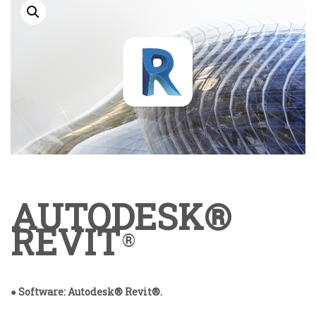
AUTODESK®
REVIT
®
●
Software: Autodesk® Revit®.