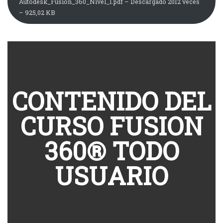
Autodesk_Fusion_360_Nivel_1.pdf – Descargado 2012 veces
– 925,02 KB
CONTENIDO DEL
CURSO FUSION
360® TODO
USUARIO