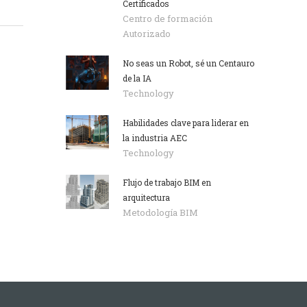
Certificados
Centro de formación
Autorizado
No seas un Robot, sé un Centauro
de la IA
Technology
Habilidades clave para liderar en
la industria AEC
Technology
Flujo de trabajo BIM en
arquitectura
Metodología BIM