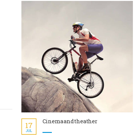
Cinema and theather
17
JUL