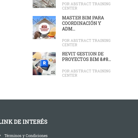
POR ABSTRACT TRAINING
CENTER
MASTER BIM PARA
COORDINACIÓN Y
ADM...
POR ABSTRACT TRAINING
CENTER
REVIT GESTIÓN DE
PROYECTOS BIM &#8...
POR ABSTRACT TRAINING
CENTER
LINK DE INTERÉS
Términos y Condiciones