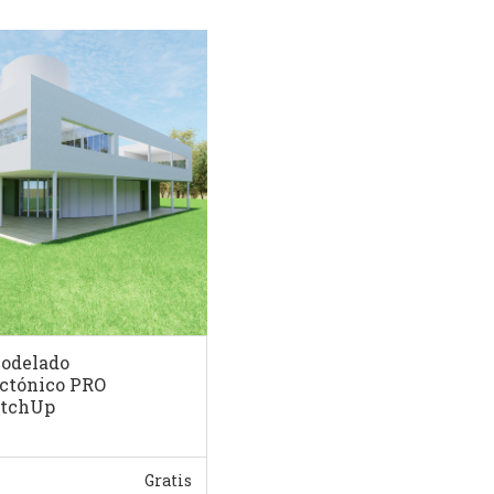
Modelado
ctónico PRO
etchUp
Gratis