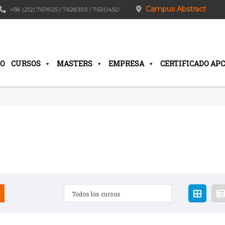
Campus Abstract
+58 (212) 7611925 / 7628393 / 7630450
IO
CURSOS
MASTERS
EMPRESA
CERTIFICADO APC
Todos los cursos