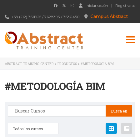
Iniciar sesión
Registrarse
Campus Abstract
+58 (212) 7611925 / 7628393 / 7630450
Togg
ABSTRACT TRAINING CENTER
>
PRODUCTOS
>
#METODOLOGÍA BIM
#METODOLOGÍA BIM
Buscar:
Todos los cursos