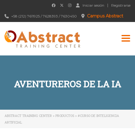
Iniciar sesión
Registrarse
Campus Abstract
+58 (212) 7611925 / 7628393 / 7630450
Togg
AVENTUREROS DE LA IA
ABSTRACT TRAINING CENTER
>
PRODUCTOS
>
#CURSO DE INTELIGENCIA
ARTIFICIAL