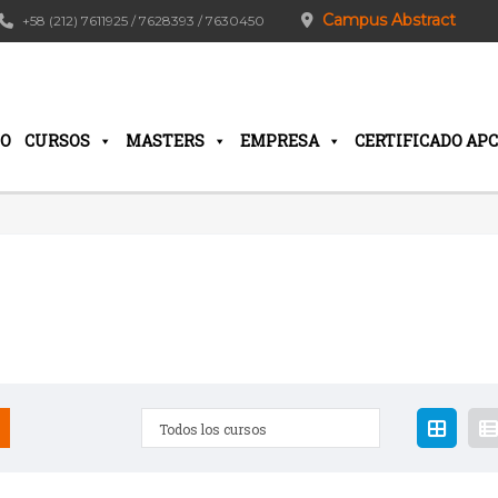
Campus Abstract
+58 (212) 7611925 / 7628393 / 7630450
IO
CURSOS
MASTERS
EMPRESA
CERTIFICADO APC
Todos los cursos