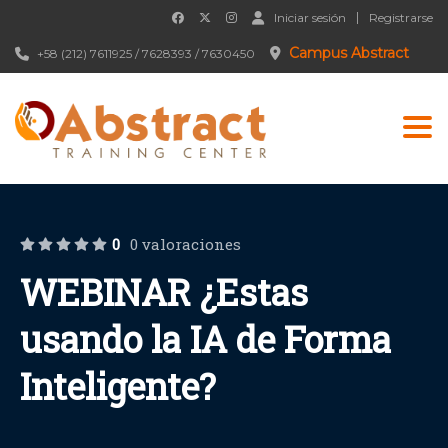
Iniciar sesión
Registrarse
Campus Abstract
+58 (212) 7611925 / 7628393 / 7630450
Togg
0
0 valoraciones
WEBINAR ¿Estas
usando la IA de Forma
Inteligente?