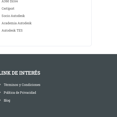
A360 Drive
Certiport
Socio Autodesk
Academia Autodesk
Autodesk TES
LINK DE INTERÉS
Términos y Condiciones
Política de Privacidad
Blog