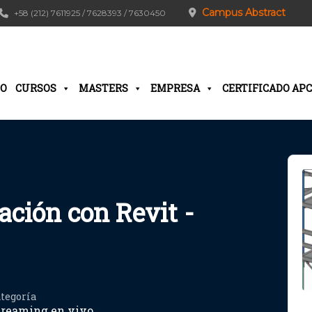
Campus Abstract
+58 (212) 7611925 / 7628393 / 7630450
IO
CURSOS
MASTERS
EMPRESA
CERTIFICADO APC
ación con Revit -
tegoría
treaming en vivo