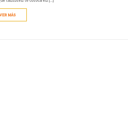
ue también te coloca en [...]
VER MÁS