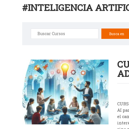
#INTELIGENCIA ARTIFI
Buscar:
CU
A
CURSO
AI pa
el ca
inter