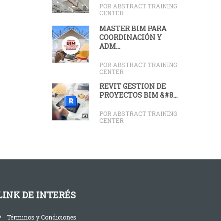
POR ABSTRACT TRAINING
CENTER
MASTER BIM PARA
COORDINACIÓN Y
ADM...
POR ABSTRACT TRAINING
CENTER
REVIT GESTIÓN DE
PROYECTOS BIM &#8...
POR ABSTRACT TRAINING
CENTER
LINK DE INTERÉS
Términos y Condiciones