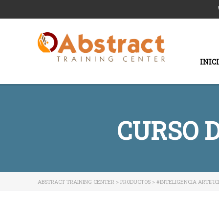
INIC
CURSO 
ABSTRACT TRAINING CENTER
>
PRODUCTOS
>
#INTELIGENCIA ARTIFI