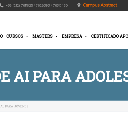
Campus Abstract
+58 (212) 7611925 / 7628393 / 7630450
IO
CURSOS
MASTERS
EMPRESA
CERTIFICADO APC
DE AI PARA ADOLE
CIAL PARA JÓVENES