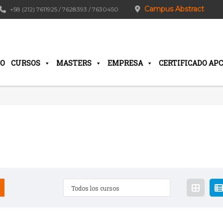
Campus Abstract
+58 (212) 7611925 / 7628393 / 7630450
IO
CURSOS
MASTERS
EMPRESA
CERTIFICADO APC
Todos los cursos